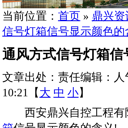
当前位置：
首页
»
鼎兴资
信号灯箱信号显示颜色的
通风方式信号灯箱信
文章出处：
责任编辑：
人
10:21【
大
中
小
】
西安鼎兴自控工程有
箱
信号显示颜色的含义!