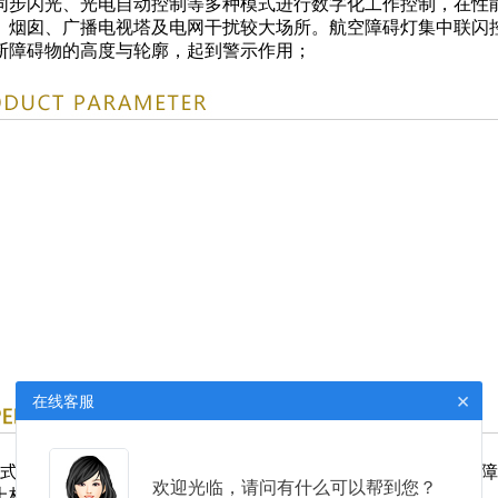
步闪光、光电自动控制等多种模式进行数字化工作控制，在性能
、烟囱、广播电视塔及电网干扰较大场所。航空障碍灯集中联闪
断障碍物的高度与轮廓，起到警示作用；
×
在线客服
正式安装前请开箱试灯；按照我公司接线端子上的标签。将航空
欢迎光临，请问有什么可以帮到您？
上标记有±，一一对应接好即可）。