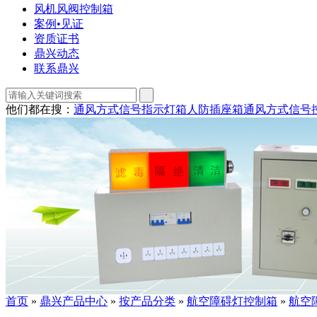
风机风阀控制箱
案例•见证
资质证书
鼎兴动态
联系鼎兴
他们都在搜：
通风方式信号指示灯箱
人防插座箱
通风方式信号
首页
»
鼎兴产品中心
»
按产品分类
»
航空障碍灯控制箱
»
航空