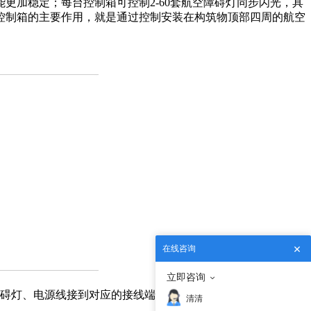
更加稳定；每台控制箱可控制2-60套航空障碍灯同步闪光，具
控制箱的主要作用，就是通过控制安装在构筑物顶部四周的航空
在线咨询
立即咨询
障碍灯、电源线接到对应的接线端子上，其中双色线为接地线，
清清